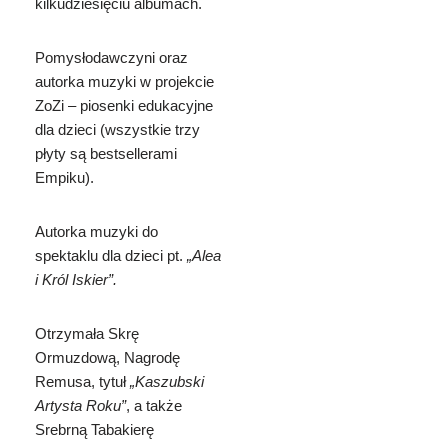
kilkudziesięciu albumach.
Pomysłodawczyni oraz
autorka muzyki w
projekcie
ZoZi – piosenki edukacyjne
dla dzieci (wszystkie trzy
płyty s
ą bestsellerami
Empiku).
Autorka muzyki do
spektaklu dla dzieci pt.
„Alea
i Król Iskier”.
Otrzymała Skrę
Ormuzdową, Nagrodę
Remusa, tytuł
„Kaszubski
Artysta Roku”
, a także
Srebrną Tabakierę