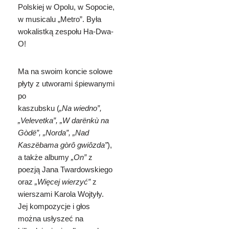
Polskiej w Opolu, w Sopocie,
w musicalu „Metro”. Była
wokalistką zespołu Ha-Dwa-
O!
Ma na swoim koncie solowe
płyty z utworami śpiewanymi
po
kaszubsku (
„Na wiedno”,
„Velevetka”, „W darënkù na
Gòdë”, „Norda”, „Nad
Kaszëbama gòrô gwiôzda”
),
a także albumy
„On”
z
poezją
Jana Twardowskiego
oraz
„
Więcej wierzyć”
z
w
ierszami Karola Wojtyły.
Jej kompozycje i głos
można usłyszeć n
a